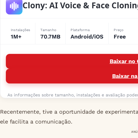
Clony: AI Voice & Face Cloni
Instalações
Tamanho
Plataforma
Preço
1M+
70.7MB
Android/iOS
Free
Baixar no 
Baixar na
As informações sobre tamanho, instalações e avaliação podem 
Recentemente, tive a oportunidade de experimenta
ele facilita a comunicação.
ANÚ