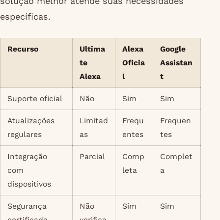
solução melhor atende suas necessidades
específicas.
Recurso
Ultima
Alexa
Google
te
Oficia
Assistan
Alexa
l
t
Suporte oficial
Não
Sim
Sim
Atualizações
Limitad
Frequ
Frequen
regulares
as
entes
tes
Integração
Parcial
Comp
Complet
com
leta
a
dispositivos
Segurança
Não
Sim
Sim
certificada
verifica