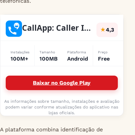
telefônicas.
CallApp: Caller ID & Block
★
4,3
Instalações
Tamanho
Plataforma
Preço
100M+
100MB
Android
Free
Baixar no Google Play
As informações sobre tamanho, instalações e avaliação
podem variar conforme atualizações do aplicativo nas
lojas oficiais.
A plataforma combina identificação de