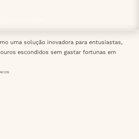
nado para outro site.
omo uma solução inovadora para entusiastas,
esouros escondidos sem gastar fortunas em
NCIOS