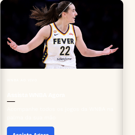
WNBA AO VIVO
Assista WNBA Agora
Acompanhe todos os jogos da WNBA na
palma da sua mão
Assista Agora