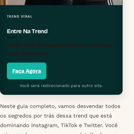
TREND VIRAL
Entre Na Trend
Como Criar a Imagem Viral da Trend que
Está Bombando
Faça Agora
Você será redirecionado para outro site.
Neste guia completo, vamos desvendar todos
os segredos por trás dessa trend que está
dominando Instagram, TikTok e Twitter. Você