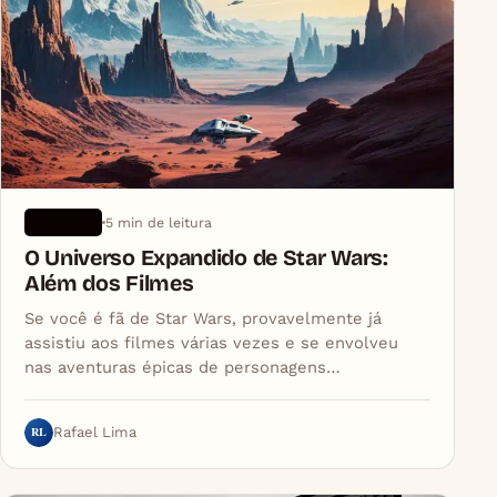
5 min de leitura
ARTIGOS
O Universo Expandido de Star Wars:
Além dos Filmes
Se você é fã de Star Wars, provavelmente já
assistiu aos filmes várias vezes e se envolveu
nas aventuras épicas de personagens…
RL
Rafael Lima