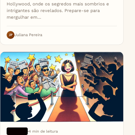
Hollywood, onde os segredos mais sombrios e
intrigantes são revelados. Prepare-se para
mergulhar em…
JP
Juliana Pereira
4 min de leitura
ARTIGOS