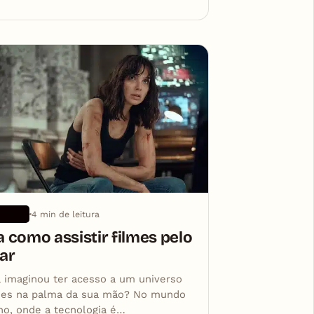
4 min de leitura
TIVOS
a como assistir filmes pelo
lar
á imaginou ter acesso a um universo
mes na palma da sua mão? No mundo
o, onde a tecnologia é…