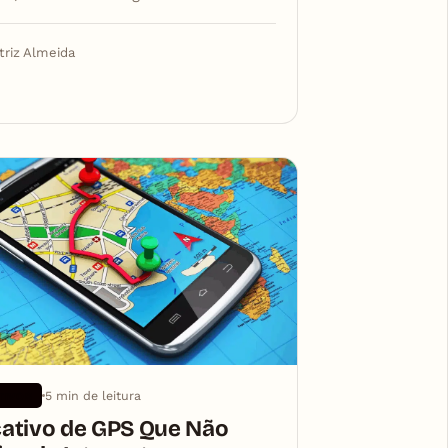
triz Almeida
5 min de leitura
TIVOS
cativo de GPS Que Não