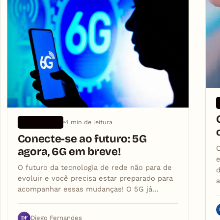
4 min de leitura
APLICATIVOS
Conecte-se ao futuro: 5G
O
agora, 6G em breve!
e
O futuro da tecnologia de rede não para de
d
evoluir e você precisa estar preparado para
acompanhar essas mudanças! O 5G já…
DF
Diego Fernandes