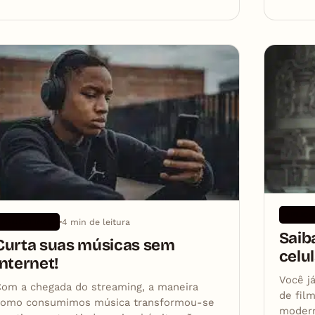
APLICA
4 min de leitura
APLICATIVOS
Saib
Curta suas músicas sem
celu
internet!
Você j
om a chegada do streaming, a maneira
de fil
como consumimos música transformou-se
modern