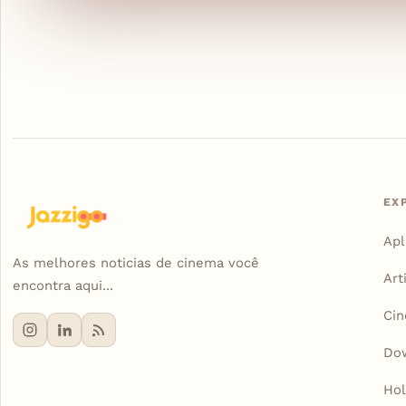
EX
Apl
As melhores noticias de cinema você
Art
encontra aqui...
Ci
Do
Ho