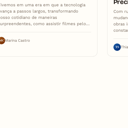
Prec
Vivemos em uma era em que a tecnologia
vança a passos largos, transformando
Com ru
osso cotidiano de maneiras
mudanç
urpreendentes, como assistir filmes pelo…
obras 
consta
MC
Marina Castro
TS
Thi