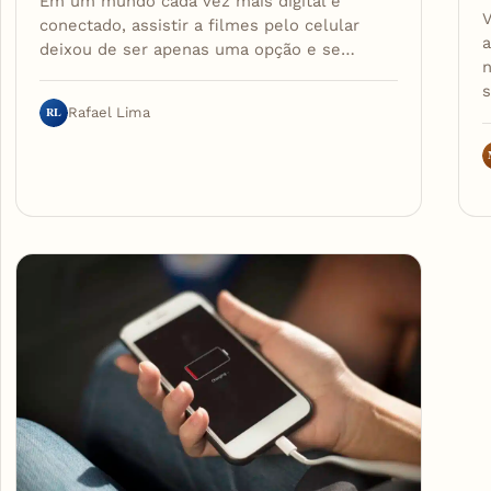
Em um mundo cada vez mais digital e
conectado, assistir a filmes pelo celular
a
deixou de ser apenas uma opção e se…
n
s
RL
Rafael Lima