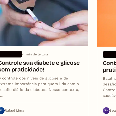
4 min de leitura
APLICATIVOS
APLICA
Controle sua diabete e glicose
Cont
com praticidade!
prat
 controle dos níveis de glicose é de
Batalh
xtrema importância para quem lida com o
desafi
esafio diário da diabetes. Nesse contexto,
Contro
a…
saudáv
RL
BA
Rafael Lima
Bea