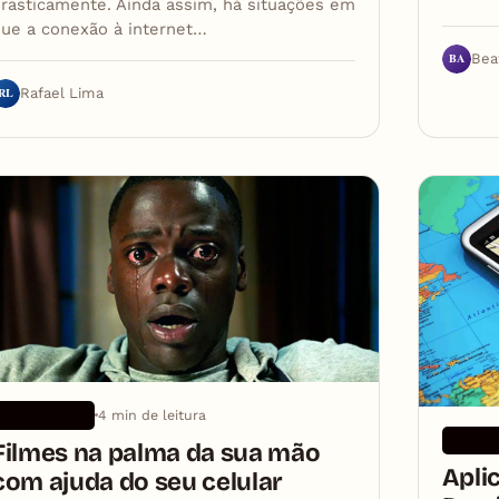
rasticamente. Ainda assim, há situações em
ue a conexão à internet…
BA
Bea
RL
Rafael Lima
4 min de leitura
APLICATIVOS
APLICA
Filmes na palma da sua mão
Apli
com ajuda do seu celular