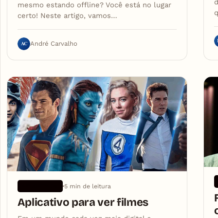
d
mesmo estando offline? Você está no lugar
q
certo! Neste artigo, vamos…
AC
André Carvalho
5 min de leitura
APLICATIVOS
Aplicativo para ver filmes