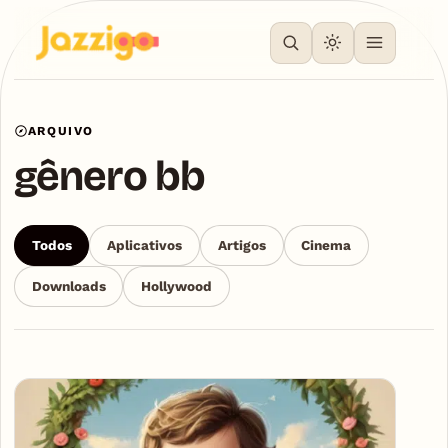
ARQUIVO
gênero bb
Todos
Aplicativos
Artigos
Cinema
Downloads
Hollywood
Articles