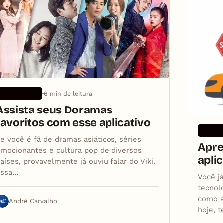
6 min de leitura
APLICATIVOS
Assista seus Doramas
favoritos com esse aplicativo
APLICA
e você é fã de dramas asiáticos, séries
Apre
mocionantes e cultura pop de diversos
aplic
aíses, provavelmente já ouviu falar do Viki.
Essa…
Você j
tecnol
como a
AC
André Carvalho
hoje, t