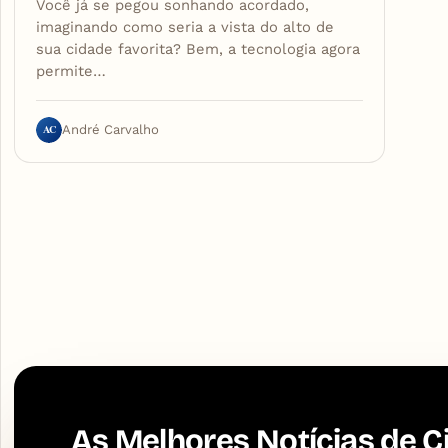
Você já se pegou sonhando acordado,
imaginando como seria a vista do alto de
sua cidade favorita? Bem, a tecnologia agora
permite…
AC
André Carvalho
As Melhores Notícias de C