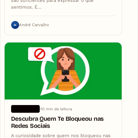
são suficientes para expressar o que
sentimos. É…
AC
André Carvalho
10 min de leitura
APLICATIVOS
Descubra Quem Te Bloqueou nas
Redes Sociais
A curiosidade sobre quem nos bloqueou nas