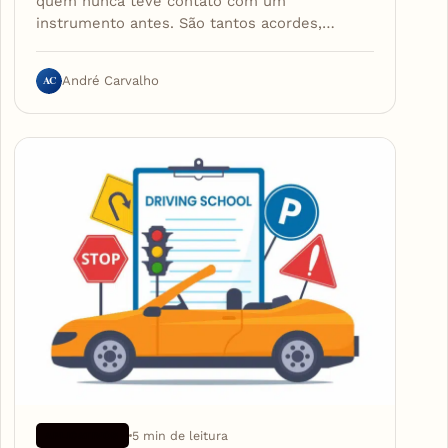
quem nunca teve contato com um
instrumento antes. São tantos acordes,…
AC
André Carvalho
5 min de leitura
APLICATIVOS