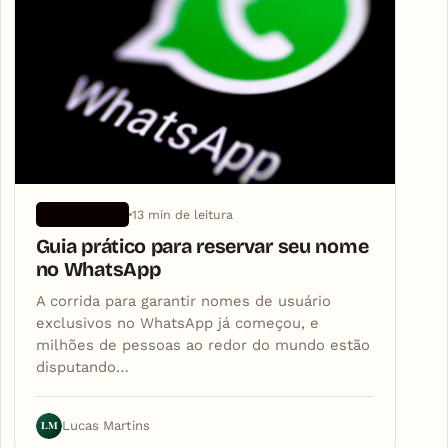
13 min de leitura
APLICATIVOS
Guia prático para reservar seu nome
no WhatsApp
A corrida para garantir nomes de usuário
exclusivos no WhatsApp já começou, e
milhões de pessoas ao redor do mundo estão
disputando…
LM
Lucas Martins