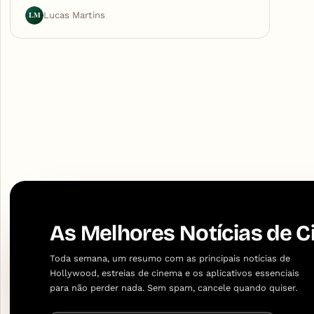
LM
Lucas Martins
As Melhores Notícias de C
Toda semana, um resumo com as principais notícias de
Hollywood, estreias de cinema e os aplicativos essenciais
para não perder nada. Sem spam, cancele quando quiser.