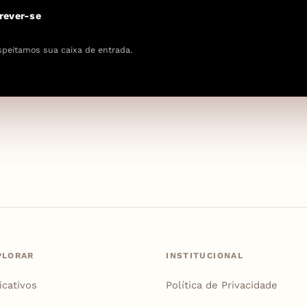
rever-se
speitamos sua caixa de entrada.
PLORAR
INSTITUCIONAL
icativos
Política de Privacidade