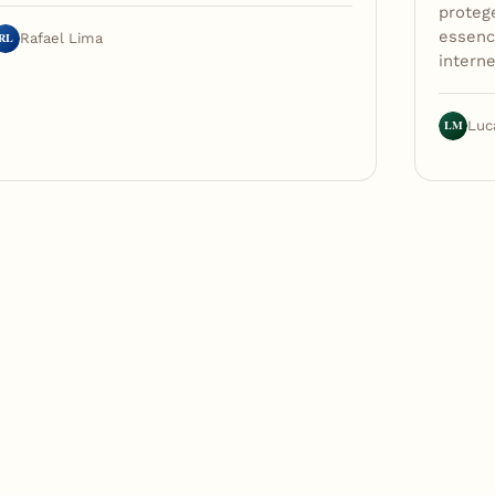
proteg
essenc
RL
Rafael Lima
interne
LM
Luc