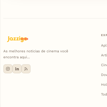
EX
Apl
As melhores noticias de cinema você
Art
encontra aqui...
Ci
Do
Ho
Tod