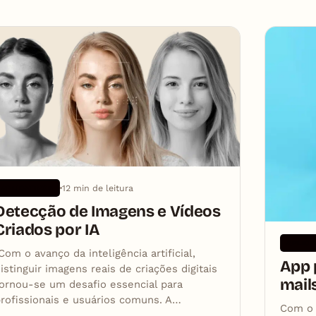
12 min de leitura
APLICATIVOS
Detecção de Imagens e Vídeos
Criados por IA
APLICA
om o avanço da inteligência artificial,
App 
istinguir imagens reais de criações digitais
mail
ornou-se um desafio essencial para
rofissionais e usuários comuns. A…
Com o 