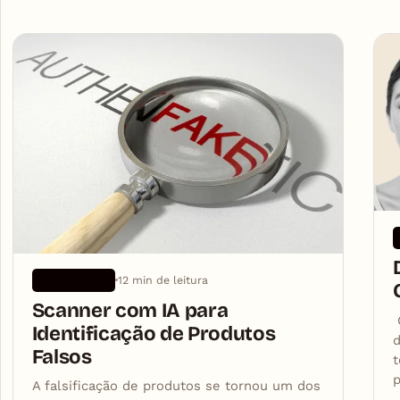
Articles
12 min de leitura
APLICATIVOS
Scanner com IA para
C
Identificação de Produtos
d
Falsos
t
p
A falsificação de produtos se tornou um dos