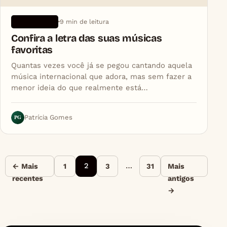
9 min de leitura
APLICATIVOS
Confira a letra das suas músicas
favoritas
Quantas vezes você já se pegou cantando aquela
música internacional que adora, mas sem fazer a
menor ideia do que realmente está…
PG
Patrícia Gomes
Paginação de posts
2
…
← Mais
1
3
31
Mais
recentes
antigos
→