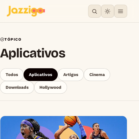
TÓPICO
Aplicativos
Todos
Aplicativos
Artigos
Cinema
Downloads
Hollywood
Articles